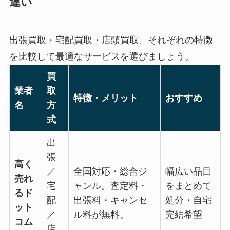
違い
出張買取・宅配買取・店頭買取、それぞれの特徴
を比較して最適なサービスを選びましょう。
買
業者
取
特徴・メリット
おすすめ
名
方
式
出
張
高く
／
全国対応・総合ジ
幅広い品目
売れ
宅
ャンル。査定料・
をまとめて
るド
配
出張料・キャンセ
処分・自宅
ット
／
ル料が無料。
完結希望
コム
店