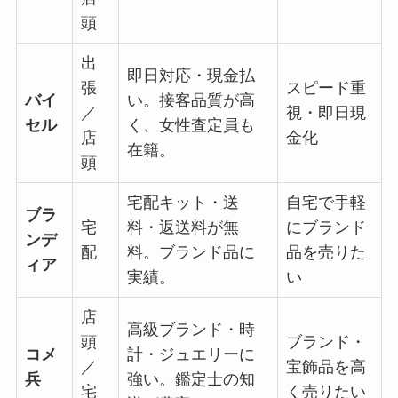
頭
出
即日対応・現金払
張
スピード重
バイ
い。接客品質が高
／
視・即日現
セル
く、女性査定員も
店
金化
在籍。
頭
宅配キット・送
自宅で手軽
ブラ
宅
料・返送料が無
にブランド
ンデ
配
料。ブランド品に
品を売りた
ィア
実績。
い
店
高級ブランド・時
頭
ブランド・
コメ
計・ジュエリーに
／
宝飾品を高
兵
強い。鑑定士の知
宅
く売りたい