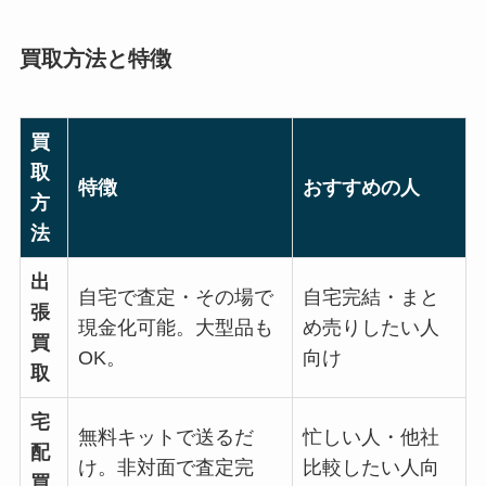
買取方法と特徴
買
取
特徴
おすすめの人
方
法
出
自宅で査定・その場で
自宅完結・まと
張
現金化可能。大型品も
め売りしたい人
買
OK。
向け
取
宅
無料キットで送るだ
忙しい人・他社
配
け。非対面で査定完
比較したい人向
買