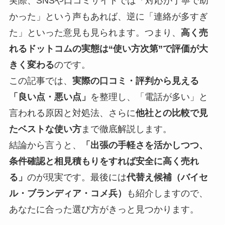
実際、SNSや口コミサイトでは「対応が丁寧で助
かった」という声もあれば、逆に「連絡が多すぎ
た」といった意見も見られます。つまり、
高く売
れるドットコムの実態は“使い方次第”で評価が大
きく変わる
のです。
この記事では、
実際の口コミ・評判から見える
「良い点・悪い点」
を整理し、「電話が多い」と
言われる原因と対処法、さらに
他社との比較で見
たベストな使い方
まで徹底解説します。
結論から言うと、
「出張の手軽さを活かしつつ、
条件確認と相見積もりをすれば安全に高く売れ
る」
のが現実です。最後には
代替え候補（バイセ
ル・ブランディア・コメ兵）
も紹介しますので、
あなたに合った選び方がきっと見つかります。