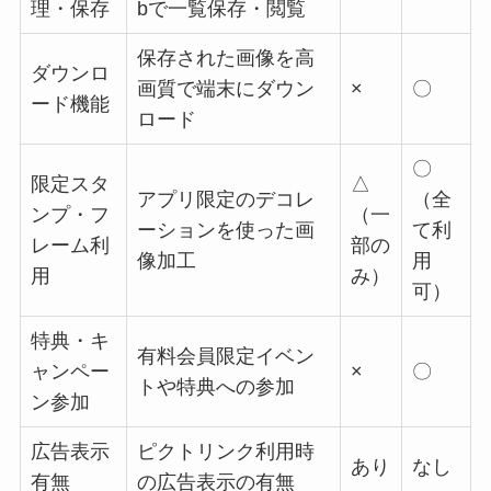
理・保存
bで一覧保存・閲覧
保存された画像を高
ダウンロ
画質で端末にダウン
×
〇
ード機能
ロード
〇
限定スタ
△
アプリ限定のデコレ
（全
ンプ・フ
（一
ーションを使った画
て利
レーム利
部の
像加工
用
用
み）
可）
特典・キ
有料会員限定イベン
ャンペー
×
〇
トや特典への参加
ン参加
広告表示
ピクトリンク利用時
あり
なし
有無
の広告表示の有無