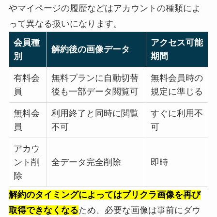
やマイページの履歴などはアカウントの種類によ
って異なる扱いになります。
会員種
アクセス可能
解約後の画像データ
別
期間
有料会
無料プランに自動切替
無料会員時の
員
後も一部データ閲覧可
規定に準じる
無料会
利用終了と同時に閲覧
すぐに利用不
員
不可
可
アカウ
ント削
全データ完全削除
即時
除
解約のタイミングによってはプリクラ画像を再び
取得できなくなる
ため、必要な画像は事前にダウ