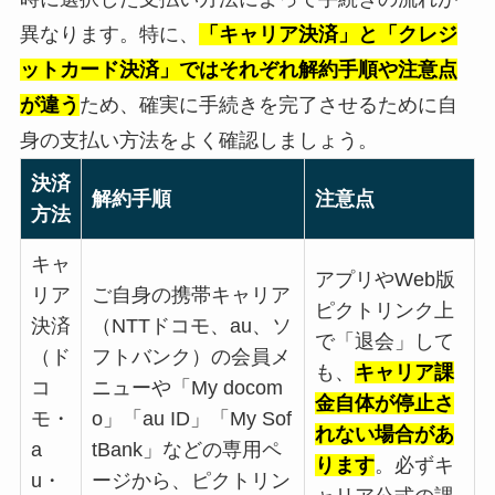
異なります。特に、
「キャリア決済」と「クレジ
ットカード決済」ではそれぞれ解約手順や注意点
が違う
ため、確実に手続きを完了させるために自
身の支払い方法をよく確認しましょう。
決済
解約手順
注意点
方法
キャ
アプリやWeb版
リア
ご自身の携帯キャリア
ピクトリンク上
決済
（NTTドコモ、au、ソ
で「退会」して
（ド
フトバンク）の会員メ
も、
キャリア課
コ
ニューや「My docom
金自体が停止さ
モ・
o」「au ID」「My Sof
れない場合があ
a
tBank」などの専用ペ
ります
。必ずキ
u・
ージから、ピクトリン