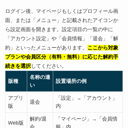
ログイン後、マイページもしくはプロフィール画
面、または「メニュー」と記載されたアイコンか
ら設定画面を開きます。設定項目の一覧の中に
「アカウント設定」や「会員情報」「退会」「解
約」といったメニューがあります。
ここから対象
プランや会員区分（有料・無料）に応じた解約手
続きを選択
してください。
名称の違
版種
設置場所の例
い
アプリ
「設定」→「アカウント」
退会
版
内
解約/退
「マイページ」→「会員情
Web版
会
報」内