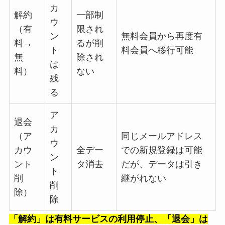
カ
解約
一部制
ウ
（有
限され
ン
無料会員から再度有
料→
るが削
ト
料会員へ移行可能
無
除され
は
料）
ない
残
る
ア
退会
カ
（ア
同じメールアドレス
ウ
カウ
全デー
での新規登録は可能
ン
ント
タ消去
だが、データは引き
ト
削
継がれない
削
除）
除
「解約」は有料サービスの利用停止、「退会」は