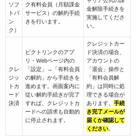
ャリア公式の課
ソフ
ク有料会員（月額課金
金解除手続きを
トバ
サービス）の解約手続
実施してくださ
ン
きを行います。
い。
ク）
クレジットカー
ピクトリンクのアプ
ド決済の場合、
リ・Webページ内の
アカウントの
クレ
「設定」→「有料会員
「退会」操作と
ジッ
の解約」から手続きを
「有料会員解
トカ
進めます。画面案内に
約」は同時に処
ード
従い解約手続きが完了
理できる場合が
決済
すれば、クレジットカ
あります。
手続
ードへの請求も自動的
き完了メールが
に停止されます。
届くか確認して
ください
。