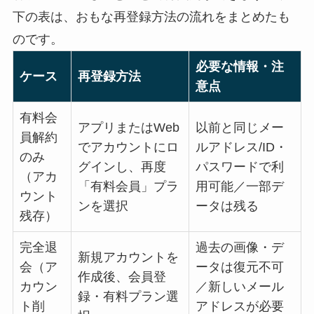
下の表は、おもな再登録方法の流れをまとめたも
のです。
必要な情報・注
ケース
再登録方法
意点
有料会
アプリまたはWeb
以前と同じメー
員解約
でアカウントにロ
ルアドレス/ID・
のみ
グインし、再度
パスワードで利
（アカ
「有料会員」プラ
用可能／一部デ
ウント
ンを選択
ータは残る
残存）
完全退
過去の画像・デ
新規アカウントを
会（ア
ータは復元不可
作成後、会員登
カウン
／新しいメール
録・有料プラン選
ト削
アドレスが必要